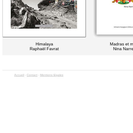
Himalaya
Madras et m
Raphaël Favrat
Nina Narr
Accueil
-
Contact
-
Mentions légales